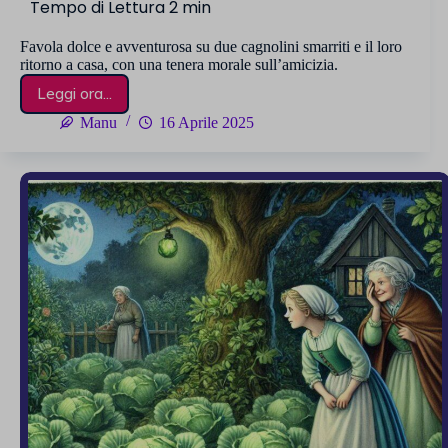
Favola dolce e avventurosa su due cagnolini smarriti e il loro
ritorno a casa, con una tenera morale sull’amicizia.
Leggi ora...
Tammy
e
Manu
16 Aprile 2025
Gabri,
i
cagnolini
avventurosi
4.5 (2)