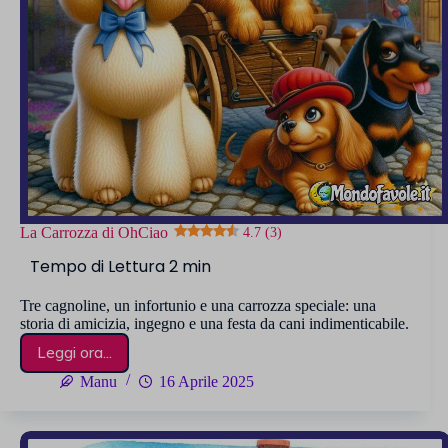
La Carrozza di OhCiao
4.7 (3)
Tre cagnoline, un infortunio e una carrozza speciale: una
storia di amicizia, ingegno e una festa da cani indimenticabile.
Leggi ora...
La
Carrozza
Manu
16 Aprile 2025
di
OhCiao