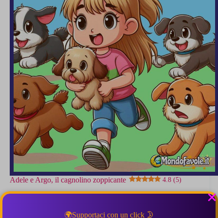
Adele e Argo, il cagnolino zoppicante
4.8 (5)
🌍Supportaci con un click 🌛
Questa favola insegna che non bisogna mai sottovalutare una