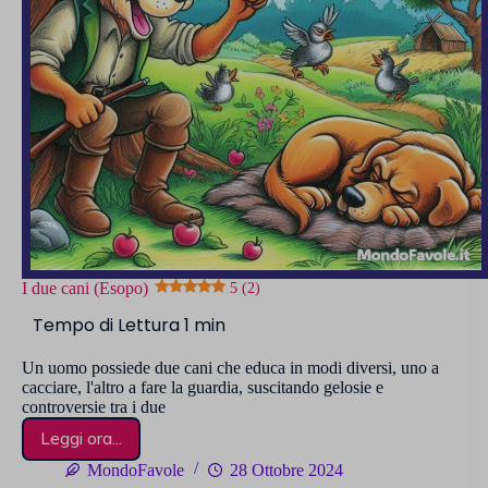
I due cani (Esopo)
5 (2)
Un uomo possiede due cani che educa in modi diversi, uno a
cacciare, l'altro a fare la guardia, suscitando gelosie e
controversie tra i due
Leggi ora...
I
due
MondoFavole
28 Ottobre 2024