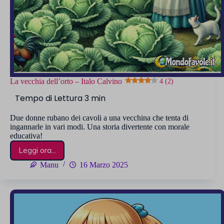
La vecchia dell’orto – Italo Calvino
4 (2)
Due donne rubano dei cavoli a una vecchina che tenta di
ingannarle in vari modi. Una storia divertente con morale
educativa!
Leggi ora...
La
vecchia
Manu
16 Marzo 2025
dell’orto
–
Italo
Calvino
4 (2)