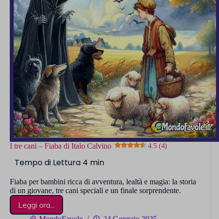
I tre cani – Fiaba di Italo Calvino
4.5 (4)
Fiaba per bambini ricca di avventura, lealtà e magia: la storia
di un giovane, tre cani speciali e un finale sorprendente.
Leggi ora...
I
tre
MondoFavole
24 Gennaio 2025