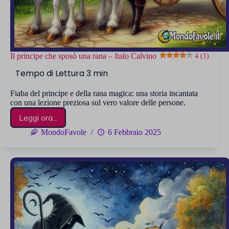
Il principe che sposò una rana – Italo Calvino
4 (1)
Fiaba del principe e della rana magica: una storia incantata
con una lezione preziosa sul vero valore delle persone.
Leggi ora...
Il
principe
MondoFavole
6 Febbraio 2025
che
sposò
una
rana
–
Italo
Calvino
4 (1)