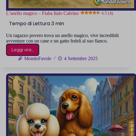
L’anello magico – Fiaba Italo Calvino
4.5 (4)
Un ragazzo povero trova un anello magico, vive incredibili
avventure con un cane e un gatto fedeli al suo fianco.
Leggi ora...
L’anello
magico
MondoFavole
4 Settembre 2025
–
Fiaba
Italo
Calvino
4.5 (4)