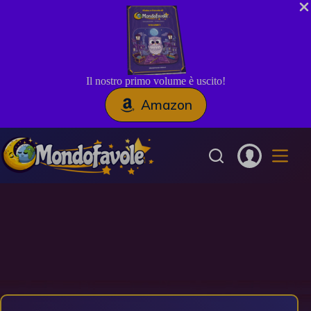
Il nostro primo volume è uscito!
Amazon
Salta
al
contenuto