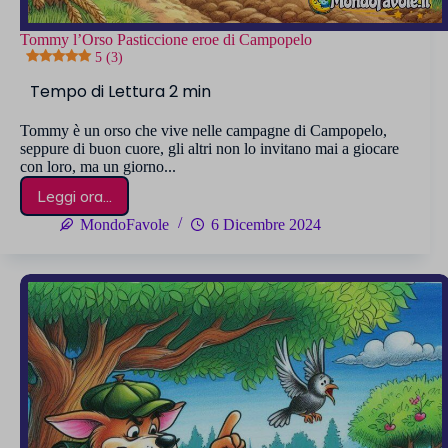
Tommy l’Orso Pasticcione eroe di Campopelo
5 (3)
Tommy è un orso che vive nelle campagne di Campopelo,
seppure di buon cuore, gli altri non lo invitano mai a giocare
con loro, ma un giorno...
Leggi ora...
Tommy
l’Orso
MondoFavole
6 Dicembre 2024
Pasticcione
eroe
di
Campopelo
5 (3)