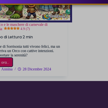
co e le maschere di carnevale di
ia
4.9 (7)
e di Sorrisonia tutti vivono felici, ma un
rriva un Orco con cattive intenzioni.
ortare la serenità?
ora...
Il
Re
Annina
28 Dicembre 2024
Orco
e
le
maschere
di
carnevale
di
Sorrisonia