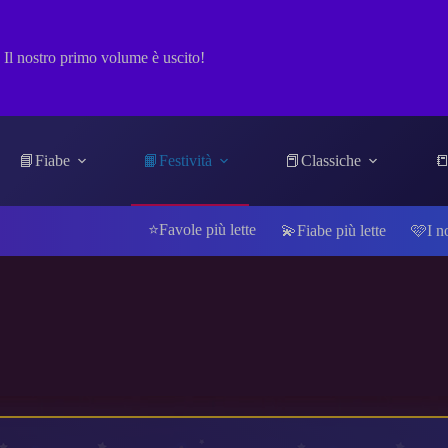
Il nostro primo volume è uscito!
📘Fiabe
📙Festività
📕Classiche
📒
⭐Favole più lette
💫Fiabe più lette
🩷I n