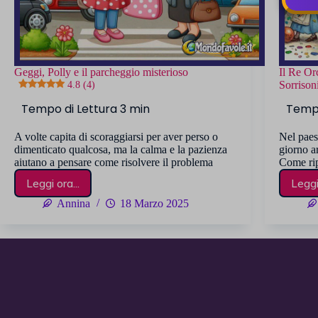
Geggi, Polly e il parcheggio misterioso
Il Re Or
4.8 (4)
Sorrison
A volte capita di scoraggiarsi per aver perso o
Nel paes
dimenticato qualcosa, ma la calma e la pazienza
giorno a
aiutano a pensare come risolvere il problema
Come rip
Leggi ora...
Leggi 
Geggi,
Polly
Annina
18 Marzo 2025
e
il
parcheggio
misterioso
4.8 (4)