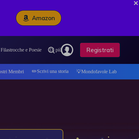
Amazon
Registrati
Filastrocche e Poesie
Di più
✏️Scrivi una storia
ostri Membri
💡Mondofavole Lab