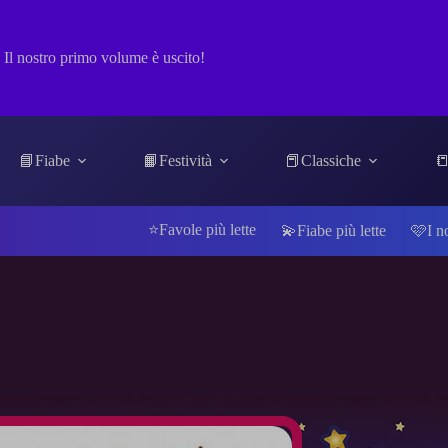
Il nostro primo volume è uscito!
📘Fiabe
📙Festività
📕Classiche
📒
⭐Favole più lette
💫Fiabe più lette
🩷I n