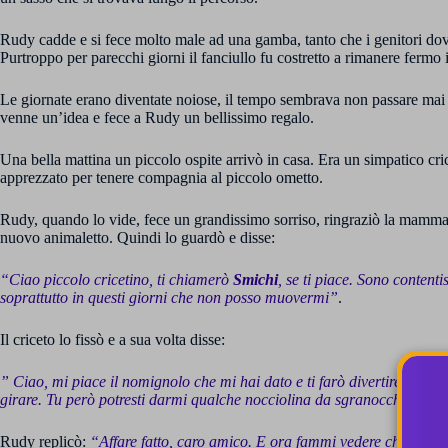
Rudy cadde e si fece molto male ad una gamba, tanto che i genitori dove
Purtroppo per parecchi giorni il fanciullo fu costretto a rimanere fermo 
Le giornate erano diventate noiose, il tempo sembrava non passare mai e
venne un’idea e fece a Rudy un bellissimo regalo.
Una bella mattina un piccolo ospite arrivò in casa. Era un simpatico cri
apprezzato per tenere compagnia al piccolo ometto.
Rudy, quando lo vide, fece un grandissimo sorriso, ringraziò la mamma e 
nuovo animaletto. Quindi lo guardò e disse:
“Ciao piccolo cricetino, ti chiamerò
Smichi
, se ti piace. Sono content
soprattutto in questi giorni che non posso muovermi”
.
Il criceto lo fissò e a sua volta disse:
” Ciao, mi piace il nomignolo che mi hai dato e ti farò divertire facend
girare. Tu però potresti darmi qualche nocciolina da sgranocchiare?”
.
Rudy replicò:
“Affare fatto, caro amico. E ora fammi vedere che bravo