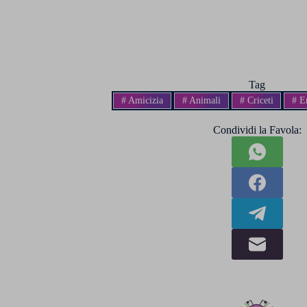
Tag
#
Amicizia
#
Animali
#
Criceti
#
Em
Condividi la Favola: