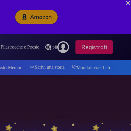
Amazon
Registrati
Filastrocche e Poesie
Di più
✏️Scrivi una storia
ostri Membri
💡Mondofavole Lab