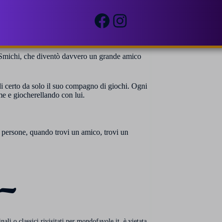
 ruota come un vero esperto.
Facebook
Instagram
di noce da mangiare. Si era creata una bella
a.
 di Smichi, che diventò davvero un grande amico
 certo da solo il suo compagno di giochi. Ogni
me e giocherellando con lui.
 persone, quando trovi un amico, trovi un
~
li o classici rivisitati per mondofavole.it, è vietata