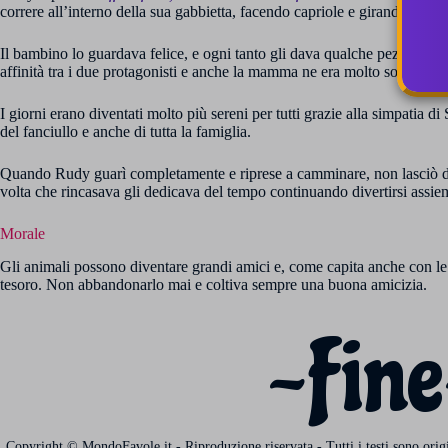
correre all’interno della sua gabbietta, facendo capriole e girando sulla
Il bambino lo guardava felice, e ogni tanto gli dava qualche pezzettino 
affinità tra i due protagonisti e anche la mamma ne era molto soddisfatt
I giorni erano diventati molto più sereni per tutti grazie alla simpatia
del fanciullo e anche di tutta la famiglia.
Quando Rudy guarì completamente e riprese a camminare, non lasciò di
volta che rincasava gli dedicava del tempo continuando divertirsi assie
Morale
Gli animali possono diventare grandi amici e, come capita anche con le
tesoro. Non abbandonarlo mai e coltiva sempre una buona amicizia.
~Fine
Copyright © MondoFavole.it - Riproduzione riservata - Tutti i testi sono origina