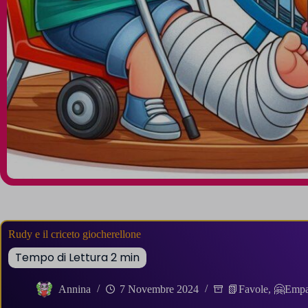
Rudy e il criceto giocherellone
Annina
7 Novembre 2024
📗Favole
,
🤗Empat