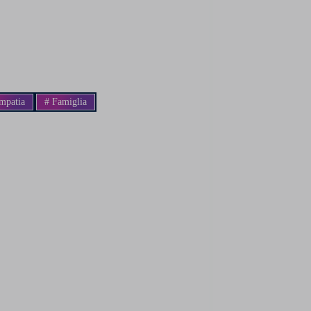
patia
#
Famiglia