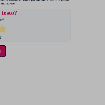
 suo autore
 testo?
re!
3
a