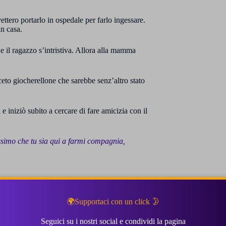
ttero portarlo in ospedale per farlo ingessare.
in casa.
 il ragazzo s’intristiva. Allora alla mamma
ceto giocherellone che sarebbe senz’altro stato
iniziò subito a cercare di fare amicizia con il
issimo che tu sia qui a farmi compagnia,
o le acrobazie sulla ruota mentre la faccio
🌍Supportaci con un click 🌛
Seguici su i nostri social e condividi la pagina
 acrobata sei!
“. Il piccolo Smichi si mise a