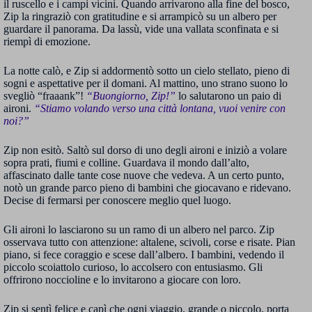
il ruscello e i campi vicini. Quando arrivarono alla fine del bosco,
Zip la ringraziò con gratitudine e si arrampicò su un albero per
guardare il panorama. Da lassù, vide una vallata sconfinata e si
riempì di emozione.
La notte calò, e Zip si addormentò sotto un cielo stellato, pieno di
sogni e aspettative per il domani. Al mattino, uno strano suono lo
svegliò “fraaank”!
“Buongiorno, Zip!”
lo salutarono un paio di
aironi.
“Stiamo volando verso una città lontana, vuoi venire con
noi?”
Zip non esitò. Saltò sul dorso di uno degli aironi e iniziò a volare
sopra prati, fiumi e colline. Guardava il mondo dall’alto,
affascinato dalle tante cose nuove che vedeva. A un certo punto,
notò un grande parco pieno di bambini che giocavano e ridevano.
Decise di fermarsi per conoscere meglio quel luogo.
Gli aironi lo lasciarono su un ramo di un albero nel parco. Zip
osservava tutto con attenzione: altalene, scivoli, corse e risate. Pian
piano, si fece coraggio e scese dall’albero. I bambini, vedendo il
piccolo scoiattolo curioso, lo accolsero con entusiasmo. Gli
offrirono noccioline e lo invitarono a giocare con loro.
Zip si sentì felice e capì che ogni viaggio, grande o piccolo, porta