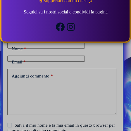
🌍Supportaci con un click 🌛
Seguici su i nostri social e condividi la pagina
Lascia una risposta
Facebook
Instagram
Il tuo indirizzo email non sarà pubblicato.
I campi obbligatori sono
contrassegnati
*
Nome
*
Email
*
Aggiungi commento
*
Salva il mio nome e la mia email in questo browser per
la prossima volta che commento.