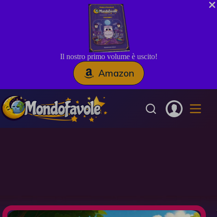
Il nostro primo volume è uscito!
Amazon
Salta
al
contenuto