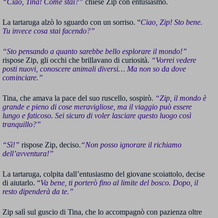
“Ciao, Tina! Come stai?”
chiese Zip con entusiasmo.
La tartaruga alzò lo sguardo con un sorriso. “
Ciao, Zip! Sto bene.
Tu invece cosa stai facendo?”
“Sto pensando a quanto sarebbe bello esplorare il mondo!”
rispose Zip, gli occhi che brillavano di curiosità.
“Vorrei vedere
posti nuovi, conoscere animali diversi… Ma non so da dove
cominciare.”
Tina, che amava la pace del suo ruscello, sospirò.
“Zip, il mondo è
grande e pieno di cose meravigliose, ma il viaggio può essere
lungo e faticoso. Sei sicuro di voler lasciare questo luogo così
tranquillo?”
“Sì!”
rispose Zip, deciso.
“Non posso ignorare il richiamo
dell’avventura!”
La tartaruga, colpita dall’entusiasmo del giovane scoiattolo, decise
di aiutarlo. “
Va bene, ti porterò fino al limite del bosco. Dopo, il
resto dipenderà da te.”
Zip salì sul guscio di Tina, che lo accompagnò con pazienza oltre