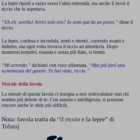
La lepre ripartì a razzo verso l’altra estremità, ma anche lì trovò il
riccio che la aspettava.
“Eh eh, sorella! Arrivi solo ora? Io sono qui da un pezzo,”
disse il
riccio.
La lepre, confusa e incredula, tentò e ritentò, correndo avanti e
indietro, ma ogni volta trovava il riccio ad attenderla. Dopo
numerosi tentativi, esausta e senza più fiato, si fermò.
“Mi arrendo,”
dichiarò con voce affannata.
“Mai più farò una
scommessa del genere. Tu hai vinto, riccio.”
Morale della favola
La morale di questa favola ci insegna a non sottovalutare mai chi
sembra più debole di te. Con astuzia e intelligenza, si possono
vincere anche le sfide più difficili.
Nota: favola tratta da “il riccio e la lepre” di
Tolstoj