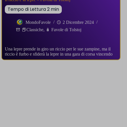
MondoFavole
2 Dicembre 2024
📕Classiche
,
🪆 Favole di Tolstoj
Una lepre prende in giro un riccio per le sue zampine, ma il
riccio è furbo e sfiderà la lepre in una gara di corsa vincendo