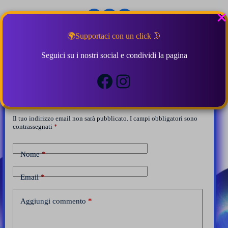
🌍Supportaci con un click 🌛
ARTICOLI: 129
Seguici su i nostri social e condividi la pagina
Facebook
Instagram
Lascia una risposta
Il tuo indirizzo email non sarà pubblicato.
I campi obbligatori sono
contrassegnati
*
Nome
*
Email
*
Aggiungi commento
*