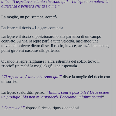
dille: -Ti aspettavo, è tanto che sono qui! – La lepre non noterà la
differenza e penserà che tu sia me.”
La moglie, un po’ scettica, accettò.
La lepre e il riccio – La gara comincia
La lepre e il riccio si posizionarono alla partenza di un campo
coltivato. Al via, la lepre partì a tutta velocità, lasciando una
nuvola di polvere dietro di sé. Il riccio, invece, avanzò lentamente,
poi si girò e si nascose alla partenza.
Quando la lepre raggiunse l’altra estremità del solco, trovò il
“riccio” (in realtà la moglie) già lì ad aspettarla.
“Ti aspettavo, è tanto che sono qui!”
disse la moglie del riccio con
un sorriso.
La lepre, sbalordita, pensò:
“Ehm… com’è possibile? Deve essere
un prodigio! Ma non mi arrenderò. Facciamo un’altra corsa!
“
“Come vuoi,”
rispose il riccio, riposizionandosi.