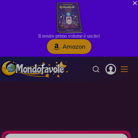
Il nostro primo volume è uscito!
Amazon
Salta
al
contenuto