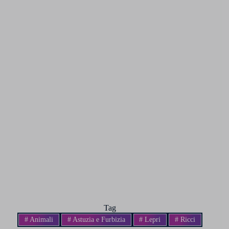
Tag
#
Animali
#
Astuzia e Furbizia
#
Lepri
#
Ricci