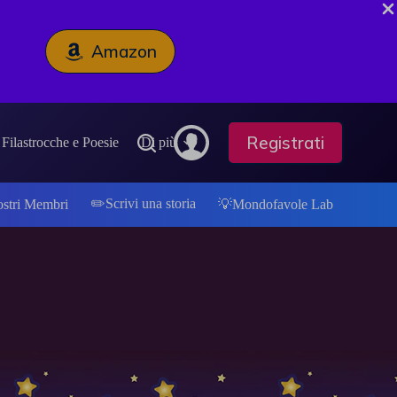
Amazon
Registrati
Filastrocche e Poesie
Di più
✏️Scrivi una storia
ostri Membri
💡Mondofavole Lab