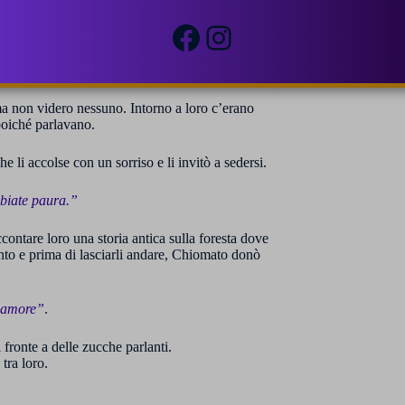
Facebook
Instagram
otte, decisero di seguire quei due strani puntini
 voglia di scoprire dove fossero diretti i due
ma non videro nessuno. Intorno a loro c’erano
 poiché parlavano.
 li accolse con un sorriso e li invitò a sedersi.
bbiate paura.”
ccontare loro una storia antica sulla foresta dove
onto e prima di lasciarli andare, Chiomato donò
n amore”
.
 fronte a delle zucche parlanti.
tra loro.