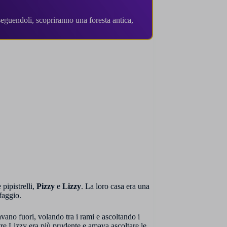
seguendoli, scopriranno una foresta antica,
pipistrelli,
Pizzy
e
Lizzy
. La loro casa era una
 faggio.
vano fuori, volando tra i rami e ascoltando i
tre Lizzy era più prudente e amava ascoltare le