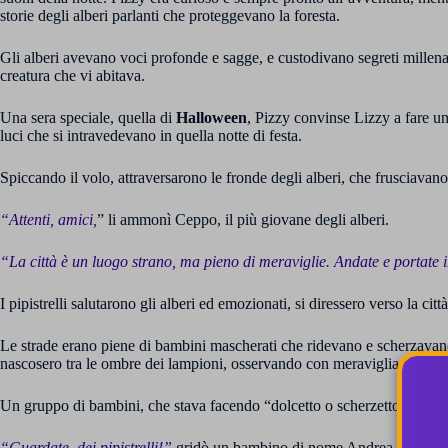
storie degli alberi parlanti che proteggevano la foresta.
Gli alberi avevano voci profonde e sagge, e custodivano segreti millena
creatura che vi abitava.
Una sera speciale, quella di
Halloween
, Pizzy convinse Lizzy a fare un g
luci che si intravedevano in quella notte di festa.
Spiccando il volo, attraversarono le fronde degli alberi, che frusciavano
“Attenti, amici,
” li ammonì Ceppo, il più giovane degli alberi.
“
La città è un luogo strano, ma pieno di meraviglie. Andate e portate i
I pipistrelli salutarono gli alberi ed emozionati, si diressero verso la citt
Le strade erano piene di bambini mascherati che ridevano e scherzavano
nascosero tra le ombre dei lampioni, osservando con meraviglia quel m
Un gruppo di bambini, che stava facendo “dolcetto o scherzetto” li not
“Guardate, dei pipistrelli!”
gridò un bambino di nome Andrea.