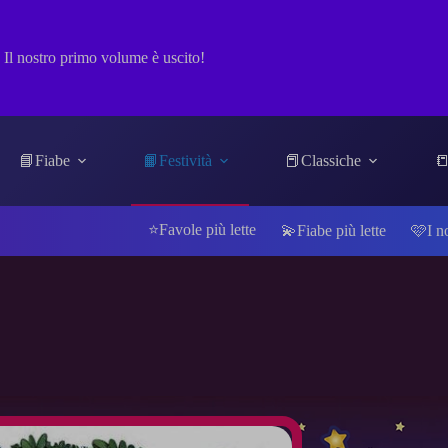
Il nostro primo volume è uscito!
📘Fiabe
📙Festività
📕Classiche
📒
⭐Favole più lette
💫Fiabe più lette
🩷I n