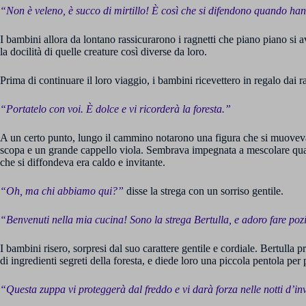
“Non è veleno, è succo di mirtillo! È così che si difendono quando ha
I bambini allora da lontano rassicurarono i ragnetti che piano piano si 
la docilità di quelle creature così diverse da loro.
Prima di continuare il loro viaggio, i bambini ricevettero in regalo dai ra
“Portatelo con voi. È dolce e vi ricorderà la foresta.”
A un certo punto, lungo il cammino notarono una figura che si muoveva
scopa e un grande cappello viola. Sembrava impegnata a mescolare qua
che si diffondeva era caldo e invitante.
“Oh, ma chi abbiamo qui?”
disse la strega con un sorriso gentile.
“Benvenuti nella mia cucina! Sono la strega Bertulla, e adoro fare po
I bambini risero, sorpresi dal suo carattere gentile e cordiale. Bertulla
di ingredienti segreti della foresta, e diede loro una piccola pentola per
“Questa zuppa vi proteggerà dal freddo e vi darà forza nelle notti d’i