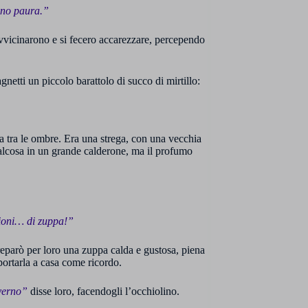
nno paura.”
avvicinarono e si fecero accarezzare, percependo
gnetti un piccolo barattolo di succo di mirtillo:
 tra le ombre. Era una strega, con una vecchia
lcosa in un grande calderone, ma il profumo
zioni… di zuppa!”
 preparò per loro una zuppa calda e gustosa, piena
 portarla a casa come ricordo.
nverno”
disse loro, facendogli l’occhiolino.