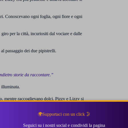
ri. Conoscevano ogni foglia, ogni fiore e ogni
iro per la città, incuriositi dal vociare e dalle
 al passaggio dei due pipistrelli.
ndietro storie da raccontare.”
à illuminata.
, mentre raccoglievano dolci. Pizzy e Lizzy si
ondo a loro sconosciuto.
🌍Supportaci con un click 🌛
ò.
Seguici su i nostri social e condividi la pagina