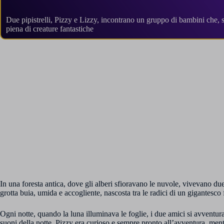
Due pipistrelli, Pizzy e Lizzy, incontrano un gruppo di bambini che, 
piena di creature fantastiche
In una foresta antica, dove gli alberi sfioravano le nuvole, vivevano due 
grotta buia, umida e accogliente, nascosta tra le radici di un gigantesco
Ogni notte, quando la luna illuminava le foglie, i due amici si avventura
suoni della notte. Pizzy era curioso e sempre pronto all’avventura, men