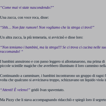
“Come mai vi state nascondendo?”
Una zucca, con voce roca, disse:
“Shh… Non fate rumore! Non vogliamo che la strega ci trovi!”
Un altra zucca, la più temeraria, si avvicinò e disse loro:
“Non temiamo i bambini, ma la strega!!! Se ci trova ci cucina nelle su
raccomando! “
I bambini annuirono e con passo leggero si allontanarono, ma prima di 
piccole scintille magiche che avrebbero illuminato il loro cammino nella 
Continuando a camminare, i bambini incontrarono un gruppo di ragni fifon
volta che qualcuno si avvicinava troppo, schizzavano un liquido viola in
“Attenti! È veleno!”
gridò Ivan spaventato.
Ma Pizzy che li stava accompagnando ridacchiò e spiegò loro il segreto