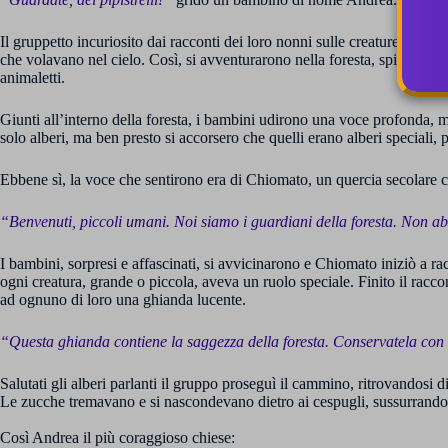
Il gruppetto incuriosito dai racconti dei loro nonni sulle creature della n
che volavano nel cielo. Così, si avventurarono nella foresta, spinti dalla
animaletti.
Giunti all’interno della foresta, i bambini udirono una voce profonda, 
solo alberi, ma ben presto si accorsero che quelli erano alberi speciali,
Ebbene sì, la voce che sentirono era di Chiomato, un quercia secolare che
“Benvenuti, piccoli umani. Noi siamo i guardiani della foresta. Non a
I bambini, sorpresi e affascinati, si avvicinarono e Chiomato iniziò a ra
ogni creatura, grande o piccola, aveva un ruolo speciale. Finito il racc
ad ognuno di loro una ghianda lucente.
“Questa ghianda contiene la saggezza della foresta. Conservatela co
Salutati gli alberi parlanti il gruppo proseguì il cammino, ritrovandosi di
Le zucche tremavano e si nascondevano dietro ai cespugli, sussurrando 
Così Andrea il più coraggioso chiese: