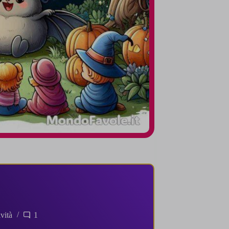
vità
1