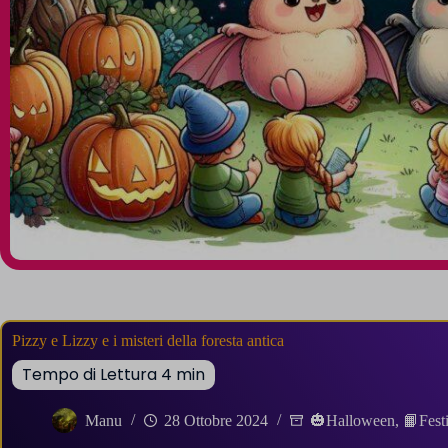
Pizzy e Lizzy e i misteri della foresta antica
Manu
28 Ottobre 2024
🎃Halloween
,
📙Festi