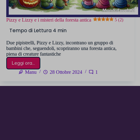
Pizzy e Lizzy e i misteri della foresta antica
5 (2)
Due pipistrelli, Pizzy e Lizzy, incontrano un gruppo di
bambini che, seguendoli, scopriranno una foresta antica,
piena di creature fantastiche
Leggi ora...
Pizzy
e
Manu
28 Ottobre 2024
1
Lizzy
e
i
misteri
della
foresta
antica
5 (2)