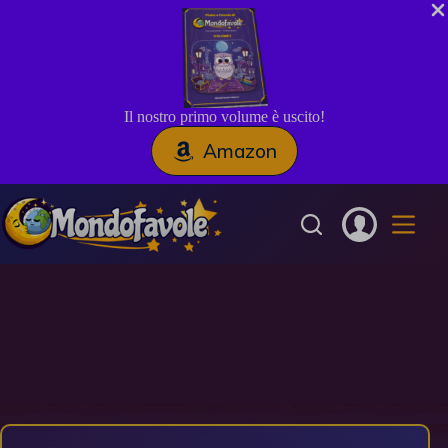
Il nostro primo volume è uscito!
Amazon
Salta
al
contenuto