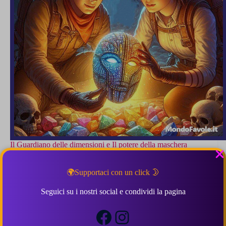
Il Guardiano delle dimensioni e Il potere della maschera
4.7 (3)
🌍Supportaci con un click 🌛
Arianna e Marco, due giovani esploratori, scoprono una
Seguici su i nostri social e condividi la pagina
misteriosa maschera che catapulterà uno di loro, in un regno
sconosciuto,
Facebook
Instagram
Leggi ora...