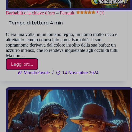
Barbablù e la chiave d’oro – Perrault
5 (1)
C’era una volta, in un lontano regno, un uomo molto ricco e
altrettanto temuto conosciuto come Barbablù. Il suo
soprannome derivava dal colore insolito della sua barba: un
azzurro intenso, che lo rendeva inquietante agli occhi di tutti.
Ma non…
Leggi ora...
Barbablù
e
MondoFavole
14 Novembre 2024
la
chiave
d’oro
–
Perrault
5 (1)