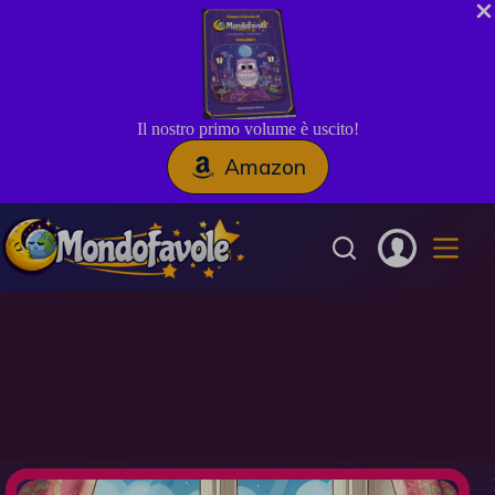
Il nostro primo volume è uscito!
Amazon
Salta
al
contenuto