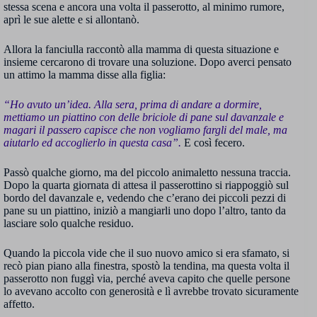
stessa scena e ancora una volta il passerotto, al minimo rumore,
aprì le sue alette e si allontanò.
Allora la fanciulla raccontò alla mamma di questa situazione e
insieme cercarono di trovare una soluzione. Dopo averci pensato
un attimo la mamma disse alla figlia:
“Ho avuto un’idea. Alla sera, prima di andare a dormire,
mettiamo un piattino con delle briciole di pane sul davanzale e
magari il passero capisce che non vogliamo fargli del male, ma
aiutarlo ed accoglierlo in questa casa”.
E così fecero.
Passò qualche giorno, ma del piccolo animaletto nessuna traccia.
Dopo la quarta giornata di attesa il passerottino si riappoggiò sul
bordo del davanzale e, vedendo che c’erano dei piccoli pezzi di
pane su un piattino, iniziò a mangiarli uno dopo l’altro, tanto da
lasciare solo qualche residuo.
Quando la piccola vide che il suo nuovo amico si era sfamato, si
recò pian piano alla finestra, spostò la tendina, ma questa volta il
passerotto non fuggì via, perché aveva capito che quelle persone
lo avevano accolto con generosità e lì avrebbe trovato sicuramente
affetto.