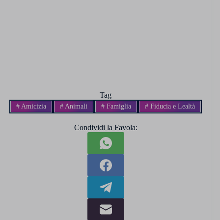
Tag
#
Amicizia
#
Animali
#
Famiglia
#
Fiducia e Lealtà
Condividi la Favola: