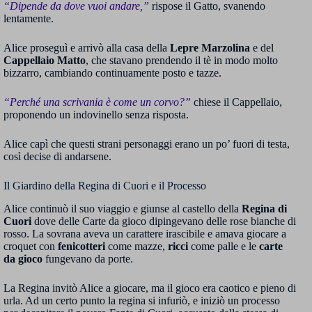
“Dipende da dove vuoi andare,”
rispose il Gatto, svanendo
lentamente.
Alice proseguì e arrivò alla casa della
Lepre Marzolina
e del
Cappellaio Matto
, che stavano prendendo il tè in modo molto
bizzarro, cambiando continuamente posto e tazze.
“Perché una scrivania è come un corvo?”
chiese il Cappellaio,
proponendo un indovinello senza risposta.
Alice capì che questi strani personaggi erano un po’ fuori di testa,
così decise di andarsene.
Il Giardino della Regina di Cuori e il Processo
Alice continuò il suo viaggio e giunse al castello della
Regina di
Cuori
dove delle Carte da gioco dipingevano delle rose bianche di
rosso. La sovrana aveva un carattere irascibile e amava giocare a
croquet con
fenicotteri
come mazze,
ricci
come palle e le
carte
da gioco
fungevano da porte.
La Regina invitò Alice a giocare, ma il gioco era caotico e pieno di
urla. Ad un certo punto la regina si infuriò, e iniziò un processo