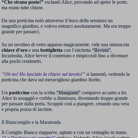
“Che strano posto!”
esclamò Alice, provando ad aprire le porte,
ma erano tutte chiuse.
Da una porticina notò attraverso il buco della serratura un
magnifico giardino, e voleva entrarci assolutamente. Ma era troppo
grande per passarci.
Su un tavolino di vetro apparso magicamente, vide una minuscola
chiave d’oro
e una
bottiglietta
con l’etichetta
“Bevimi”
.
Incuriosita, Alice bevve il contenuto e rimpicciolì fino a diventare
alta pochi centimetri.
“Oh no! Ho lasciato la chiave sul tavolo!”
si lamentò, vedendo la
porticina che dava sul meraviglioso giardino fiorito.
Un
pasticcino
con la scritta
“Mangiami”
comparve accanto a lei.
Alice lo assaggiò e crebbe a dismisura, diventando troppo grande
per passare dalla porta. Scoppiò così a piangere, creando una vera
e propria pozza di lacrime.
Il Bianconiglio e la Maratonda
Il Coniglio Bianco riapparve, agitato e con un ventaglio in mano.
“La Duchessa mi aspetta!”
gridava. Vedendo Alice, lasciò cadere