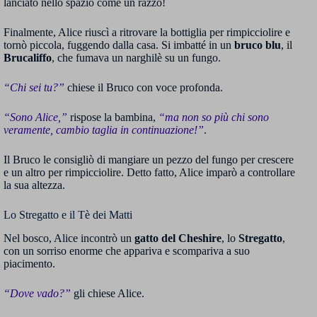
lanciato nello spazio come un razzo!
Finalmente, Alice riuscì a ritrovare la bottiglia per rimpicciolire e
tornò piccola, fuggendo dalla casa. Si imbatté in un
bruco blu
, il
Brucaliffo
, che fumava un narghilè su un fungo.
“Chi sei tu?”
chiese il Bruco con voce profonda.
“Sono Alice,”
rispose la bambina,
“ma non so più chi sono
veramente, cambio taglia in continuazione!”
.
Il Bruco le consigliò di mangiare un pezzo del fungo per crescere
e un altro per rimpicciolire. Detto fatto, Alice imparò a controllare
la sua altezza.
Lo Stregatto e il Tè dei Matti
Nel bosco, Alice incontrò un
gatto del Cheshire
, lo
Stregatto
,
con un sorriso enorme che appariva e scompariva a suo
piacimento.
“Dove vado?”
gli chiese Alice.