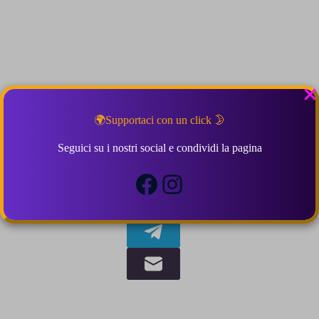
Tag
#
Bruchi
#
Conigli
#
Insetti
#
Ricci
🌍Supportaci con un click 🌛
Condividi la Favola:
Seguici su i nostri social e condividi la pagina
Facebook
Instagram