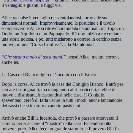
il ventaglio e guanti, e fuggì via.
Alice raccolse il ventaglio e, sventolandosi, tornò alle sue
dimensioni normali. Improvvisamente, le porticine e il tavolo
scomparvero e Alice si ritrovò circondata da animali: un Topo, un
Dodo, un Aquilotto e un Pappagallo. Il Topo iniziò a raccontare
una storia noiosa, e poi tutti iniziarono a correre in cerchio senza
motivo, in una “Corsa Confusa”… la Maratonda!
“Che strano modo di asciugarsi!”
pensò Alice, mentre correva
anche lei.
La Casa del Bianconiglio e l’Incontro con il Bruco
Dopo la corsa, Alice trovò la casa del Coniglio Bianco. Entrò per
cercare i suoi guanti, ma mangiando altri pasticcini, crebbe di
nuovo a dismisura, incastrandosi nella casa. Il Coniglio,
spaventato, cercò di farla uscire in tutti i modi, anche lanciandole
dei sassi che si trasformavano in pasticcini.
Arrivò anche Bill la lucertola, che provò a passare attraverso il
camino per scacciare il “mostro” dalla casa. Facendo molta
polvere, però, Alice fece un grande starnuto, e Il povero Bill fu