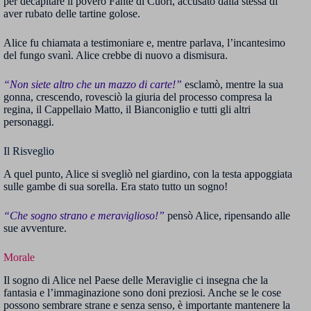
per decapitare il povero Fante di Cuori, accusato dalla stessa di
aver rubato delle tartine golose.
Alice fu chiamata a testimoniare e, mentre parlava, l’incantesimo
del fungo svanì. Alice crebbe di nuovo a dismisura.
“Non siete altro che un mazzo di carte!”
esclamò, mentre la sua
gonna, crescendo, rovesciò la giuria del processo compresa la
regina, il Cappellaio Matto, il Bianconiglio e tutti gli altri
personaggi.
Il Risveglio
A quel punto, Alice si svegliò nel giardino, con la testa appoggiata
sulle gambe di sua sorella. Era stato tutto un sogno!
“Che sogno strano e meraviglioso!”
pensò Alice, ripensando alle
sue avventure.
Morale
Il sogno di Alice nel Paese delle Meraviglie ci insegna che la
fantasia e l’immaginazione sono doni preziosi. Anche se le cose
possono sembrare strane e senza senso, è importante mantenere la