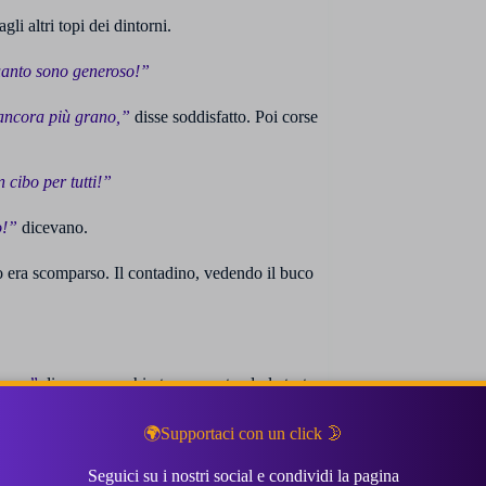
li altri topi dei dintorni.
quanto sono generoso!”
ancora più grano,”
disse soddisfatto. Poi corse
cibo per tutti!”
o!”
dicevano.
o era scomparso. Il contadino, vedendo il buco
toso,”
disse un vecchio topo scuotendo la testa.
🌍Supportaci con un click 🌛
quello che avevo,”
ammise.
Seguici su i nostri social e condividi la pagina