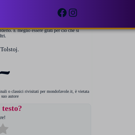
che possedeva. Si mise a cercare il cibo in
Facebook
Instagram
rderlo. È meglio essere grati per ciò che si
tri.
 Tolstoj.
~
li o classici rivisitati per mondofavole.it, è vietata
 suo autore
 testo?
re!