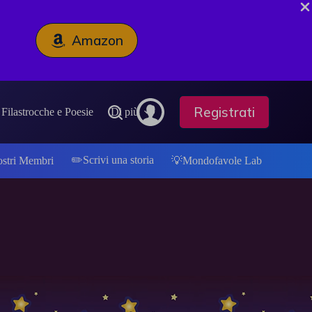
Amazon
Registrati
Filastrocche e Poesie
Di più
✏️Scrivi una storia
ostri Membri
💡Mondofavole Lab