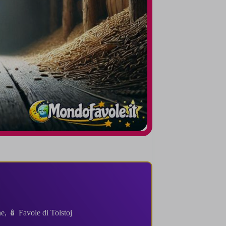
he
,
🪆 Favole di Tolstoj