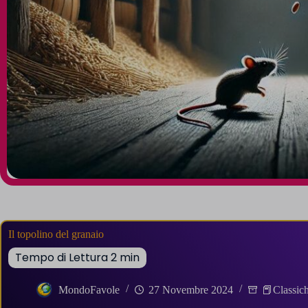
Il topolino del granaio
MondoFavole
27 Novembre 2024
📕Classic