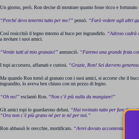
Un giorno, però, Ron decise di mostrare quanto fosse ricco e fortunato ag
“Perché devo tenermi tutto per me?”
pensò.
“Farò vedere agli altri 
Così rosicchiò il legno intorno al buco per ingrandirlo.
“Adesso cadrà 
a invitare i suoi amici.
“Venite tutti al mio granaio!”
annunciò.
“Faremo una grande festa con 
I topi accorsero, affamati e curiosi.
“Grazie, Ron! Sei davvero generos
Ma quando Ron tornò al granaio con i suoi amici, si accorse che il buc
ingrandito, lo aveva ben chiuso con un pezzo di legno.
“Oh no!”
esclamò Ron. “
Non c’è più nulla da mangiare!”
Gli amici topi lo guardarono delusi.
“Hai rovinato tutto per fare il vani
“Ora non c’è più grano né per te né per noi.”
Ron abbassò le orecchie, mortificato.
“Avrei dovuto accontentarmi di 