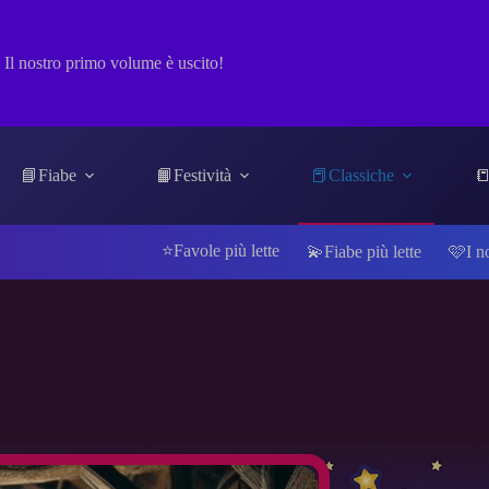
Il nostro primo volume è uscito!
📘Fiabe
📙Festività
📕Classiche
📒
⭐Favole più lette
💫Fiabe più lette
🩷I n