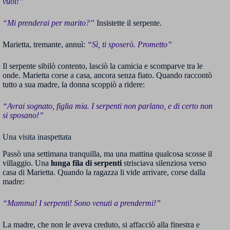
vuoi!”
“Mi prenderai per marito?”
Insistette il serpente.
Marietta, tremante, annuì:
“Sì, ti sposerò. Prometto”
Il serpente sibilò contento, lasciò la camicia e scomparve tra le
onde. Marietta corse a casa, ancora senza fiato. Quando raccontò
tutto a sua madre, la donna scoppiò a ridere:
“Avrai sognato, figlia mia. I serpenti non parlano, e di certo non
si sposano!”
Una visita inaspettata
Passò una settimana tranquilla, ma una mattina qualcosa scosse il
villaggio. Una
lunga fila di serpenti
strisciava silenziosa verso
casa di Marietta. Quando la ragazza li vide arrivare, corse dalla
madre:
“Mamma! I serpenti! Sono venuti a prendermi!”
La madre, che non le aveva creduto, si affacciò alla finestra e