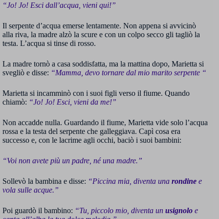
“Jo! Jo! Esci dall’acqua, vieni qui!”
Il serpente d’acqua emerse lentamente. Non appena si avvicinò
alla riva, la madre alzò la scure e con un colpo secco gli tagliò la
testa. L’acqua si tinse di rosso.
La madre tornò a casa soddisfatta, ma la mattina dopo, Marietta si
svegliò e disse:
“Mamma, devo tornare dal mio marito serpente “
Marietta si incamminò con i suoi figli verso il fiume. Quando
chiamò:
“Jo! Jo! Esci, vieni da me!”
Non accadde nulla. Guardando il fiume, Marietta vide solo l’acqua
rossa e la testa del serpente che galleggiava. Capì cosa era
successo e, con le lacrime agli occhi, baciò i suoi bambini:
“Voi non avete più un padre, né una madre.”
Sollevò la bambina e disse:
“Piccina mia, diventa una
rondine
e
vola sulle acque.”
Poi guardò il bambino:
“Tu, piccolo mio, diventa un
usignolo
e