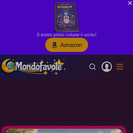
Il nostro primo volume è uscito!
Amazon
Salta
al
contenuto