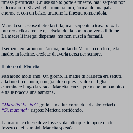
rimase pietrificata. Chiuse subito porte e finestre, ma i serpenti non
si fermarono. Si avvinghiarono tra loro, formando una palla
enorme e, con un balzo, urtarono la finestra rompendola.
Marietta si nascose dietro la stufa, ma i serpenti la trovarono. La
presero delicatamente e, strisciando, la portarono verso il fiume.
La madre li inseguì disperata, ma non riuscì a fermarli.
I serpenti entrarono nell’acqua, portando Marietta con loro, e la
madre, in lacrime, credette di averla persa per sempre.
Il ritorno di Marietta
Passarono molti anni. Un giorno, la madre di Marietta era seduta
alla finestra quando, con grande sorpresa, vide sua figlia
camminare lungo la strada. Marietta teneva per mano un bambino
e tra le braccia una bambina.
“Marietta! Sei tu?”
gridò la madre, correndo ad abbracciarla.
“Sì, mamma!”
rispose Marietta sorridendo.
La madre le chiese dove fosse stata tutto quel tempo e di chi
fossero quei bambini. Marietta spiegò: