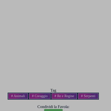
Tag
#
Animali
#
Coraggio
#
Re e Regine
#
Serpenti
Condividi la Favola: