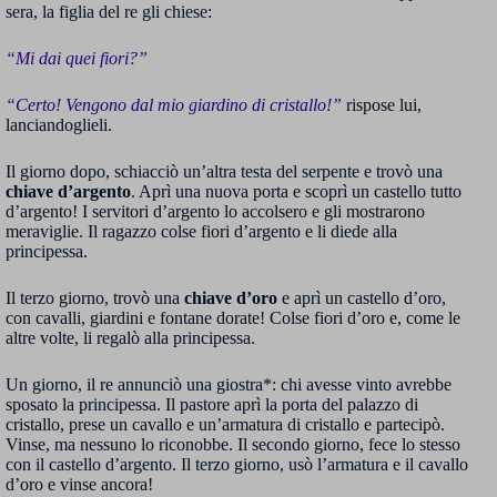
sera, la figlia del re gli chiese:
“Mi dai quei fiori?”
“Certo! Vengono dal mio giardino di cristallo!”
rispose lui,
lanciandoglieli.
Il giorno dopo, schiacciò un’altra testa del serpente e trovò una
chiave d’argento
. Aprì una nuova porta e scoprì un castello tutto
d’argento! I servitori d’argento lo accolsero e gli mostrarono
meraviglie. Il ragazzo colse fiori d’argento e li diede alla
principessa.
Il terzo giorno, trovò una
chiave d’oro
e aprì un castello d’oro,
con cavalli, giardini e fontane dorate! Colse fiori d’oro e, come le
altre volte, li regalò alla principessa.
Un giorno, il re annunciò una giostra*: chi avesse vinto avrebbe
sposato la principessa. Il pastore aprì la porta del palazzo di
cristallo, prese un cavallo e un’armatura di cristallo e partecipò.
Vinse, ma nessuno lo riconobbe. Il secondo giorno, fece lo stesso
con il castello d’argento. Il terzo giorno, usò l’armatura e il cavallo
d’oro e vinse ancora!