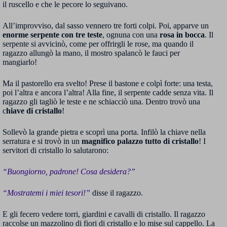
il ruscello e che le pecore lo seguivano.
All’improvviso, dal sasso vennero tre forti colpi. Poi, apparve un
enorme serpente con tre teste
, ognuna con una
rosa in bocca
. Il
serpente si avvicinò, come per offrirgli le rose, ma quando il
ragazzo allungò la mano, il mostro spalancò le fauci per
mangiarlo!
Ma il pastorello era svelto! Prese il bastone e colpì forte: una testa,
poi l’altra e ancora l’altra! Alla fine, il serpente cadde senza vita. Il
ragazzo gli tagliò le teste e ne schiacciò una. Dentro trovò una
c
hiave di cristallo
!
Sollevò la grande pietra e scoprì una porta. Infilò la chiave nella
serratura e si trovò in un
magnifico palazzo tutto di cristallo
! I
servitori di cristallo lo salutarono:
“Buongiorno, padrone! Cosa desidera?”
“Mostratemi i miei tesori!”
disse il ragazzo.
E gli fecero vedere torri, giardini e cavalli di cristallo. Il ragazzo
raccolse un mazzolino di fiori di cristallo e lo mise sul cappello. La