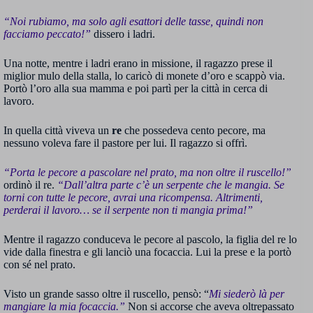
“Noi rubiamo, ma solo agli esattori delle tasse, quindi non
facciamo peccato!”
dissero i ladri.
Una notte, mentre i ladri erano in missione, il ragazzo prese il
miglior mulo della stalla, lo caricò di monete d’oro e scappò via.
Portò l’oro alla sua mamma e poi partì per la città in cerca di
lavoro.
In quella città viveva un
re
che possedeva cento pecore, ma
nessuno voleva fare il pastore per lui. Il ragazzo si offrì.
“Porta le pecore a pascolare nel prato, ma non oltre il ruscello!”
ordinò il re.
“Dall’altra parte c’è un serpente che le mangia. Se
torni con tutte le pecore, avrai una ricompensa. Altrimenti,
perderai il lavoro… se il serpente non ti mangia prima!”
Mentre il ragazzo conduceva le pecore al pascolo, la figlia del re lo
vide dalla finestra e gli lanciò una focaccia. Lui la prese e la portò
con sé nel prato.
Visto un grande sasso oltre il ruscello, pensò: “
Mi siederò là per
mangiare la mia focaccia.”
Non si accorse che aveva oltrepassato