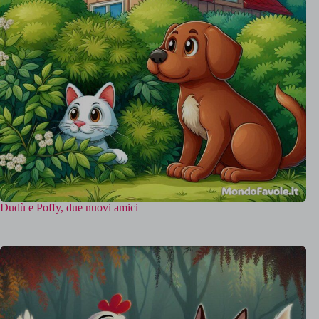
Dudù e Poffy, due nuovi amici