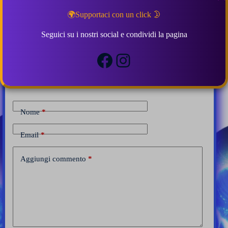
🌍Supportaci con un click 🌛
Seguici su i nostri social e condividi la pagina
Facebook
Instagram
Lascia una risposta
Il tuo indirizzo email non sarà pubblicato.
I campi obbligatori sono
contrassegnati
*
Nome
*
Email
*
Aggiungi commento
*