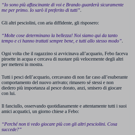
“Io sono più affascinante di voi e Brando guarderà sicuramente
me per primo. Io sarò il preferito di tutti”
.
Gli altri pesciolini, con aria diffidente, gli risposero:
“Molte cose determinano la bellezza! Noi siamo qui da tanto
tempo e ci hanno trattati sempre bene, e tutti allo stesso modo”
.
Ogni volta che il ragazzino si avvicinava all’acquario, Febo faceva
piroette in acqua e cercava di nuotare più velocemente degli altri
per mettersi in mostra.
Tutti i pesci dell’acquario, cercavano di non far caso all’esuberante
comportamento del nuovo arrivato; rimasero sé stessi e non
diedero più importanza al pesce dorato, anzi, smisero di giocare
con lui.
Il fanciullo, osservando quotidianamente e attentamente tutti i suoi
amici acquatici, un giorno chiese a Febo:
“Perché non ti vedo giocare più con gli altri pesciolini. Cosa
succede?”