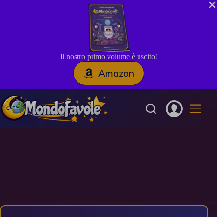
Il nostro primo volume è uscito!
Amazon
Salta
al
contenuto