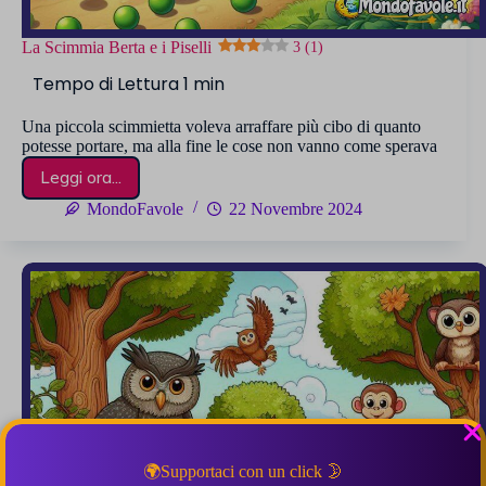
La Scimmia Berta e i Piselli
3 (1)
Una piccola scimmietta voleva arraffare più cibo di quanto
potesse portare, ma alla fine le cose non vanno come sperava
Leggi ora...
La
Scimmia
MondoFavole
22 Novembre 2024
Berta
e
i
Piselli
3 (1)
🌍Supportaci con un click 🌛