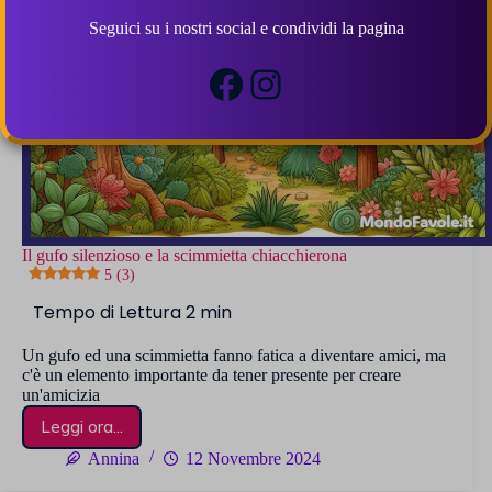
Seguici su i nostri social e condividi la pagina
Facebook
Instagram
Il gufo silenzioso e la scimmietta chiacchierona
5 (3)
Un gufo ed una scimmietta fanno fatica a diventare amici, ma
c'è un elemento importante da tener presente per creare
un'amicizia
Leggi ora...
Il
gufo
Annina
12 Novembre 2024
silenzioso