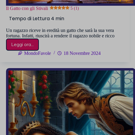
Il Gatto con gli Stivali
5 (1)
Un ragazzo riceve in eredità un gatto che sarà la sua vera
fortuna. Infatti, riuscirà a rendere il ragazzo nobile e ricco
Leggi ora...
Il
Gatto
MondoFavole
18 Novembre 2024
con
gli
Stivali
5 (1)