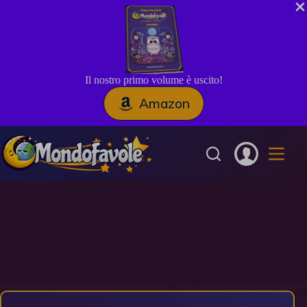
Il nostro primo volume è uscito!
Amazon
Salta
al
contenuto