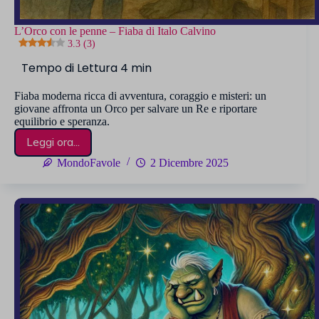
L’Orco con le penne – Fiaba di Italo Calvino
3.3 (3)
Fiaba moderna ricca di avventura, coraggio e misteri: un
giovane affronta un Orco per salvare un Re e riportare
equilibrio e speranza.
Leggi ora...
L’Orco
con
MondoFavole
2 Dicembre 2025
le
penne
–
Fiaba
di
Italo
Calvino
3.3 (3)