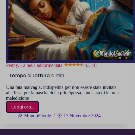
Penny, La bella addormentata
4.5 (4)
Una fata malvagia, indispettita per non essere stata invitata
alla festa per la nascita della principessa, lancia su di lei una
maledizione
Leggi ora...
Penny,
La
MondoFavole
17 Novembre 2024
bella
addormentata