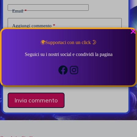
Email
*
Aggiungi commento
*
🌍Supportaci con un click 🌛
Seguici su i nostri social e condividi la pagina
Facebook
Instagram
Salva il mio nome e la mia email in questo browser per
la prossima volta che commento.
Invia commento