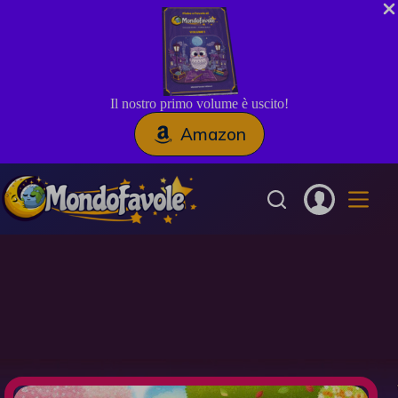
Il nostro primo volume è uscito!
Amazon
Salta
al
contenuto