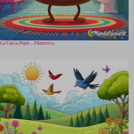
La Cacca-Pupù – Filastrocca