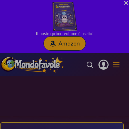
Il nostro primo volume è uscito!
Amazon
Salta
al
contenuto