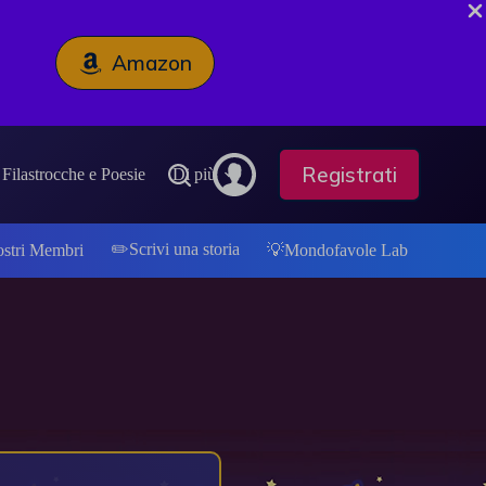
Amazon
Registrati
Filastrocche e Poesie
Di più
✏️Scrivi una storia
ostri Membri
💡Mondofavole Lab