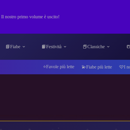
Il nostro primo volume è uscito!
📘Fiabe
📙Festività
📕Classiche
📒
⭐Favole più lette
💫Fiabe più lette
🩷I n