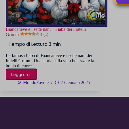
Biancaneve e i sette nani – Fiaba dei Fratelli
Grimm
4 (1)
La famosa fiaba di Biancaneve e i sette nani dei
fratelli Grimm. Una storia sulla vera bellezza e la
bontà di cuore.
Leggi ora...
Biancaneve
e
MondoFavole
7 Gennaio 2025
i
sette
nani
–
Fiaba
dei
Fratelli
Grimm