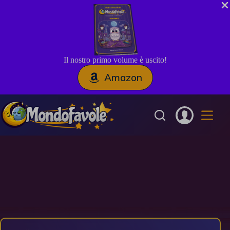
Il nostro primo volume è uscito!
Amazon
Salta
al
contenuto