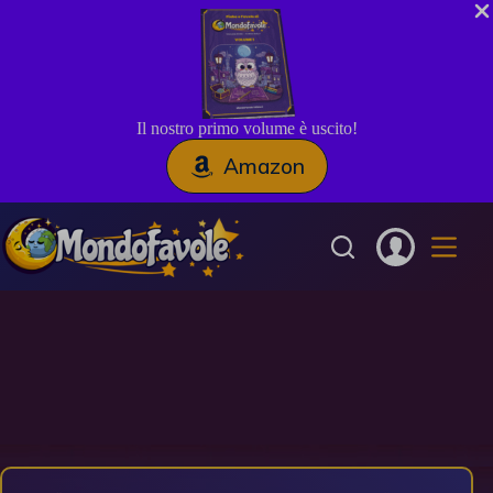
Il nostro primo volume è uscito!
Amazon
Salta
al
contenuto