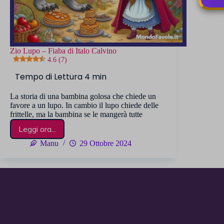
Zio Lupo – Fiaba di Italo Calvino
4.6 (7)
La storia di una bambina golosa che chiede un
favore a un lupo. In cambio il lupo chiede delle
frittelle, ma la bambina se le mangerà tutte
Leggi ora...
Zio
Lupo
Manu
29 Ottobre 2024
–
Fiaba
di
Italo
Calvino
4.6 (7)