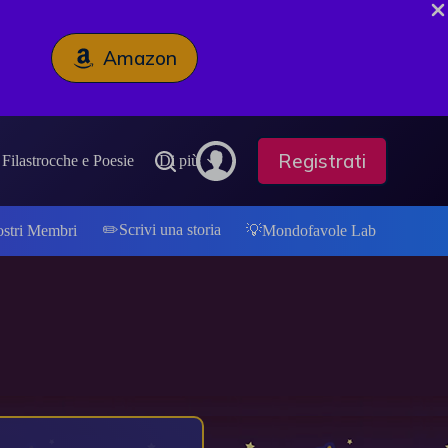
Amazon
Registrati
Filastrocche e Poesie
Di più
✏️Scrivi una storia
ostri Membri
💡Mondofavole Lab