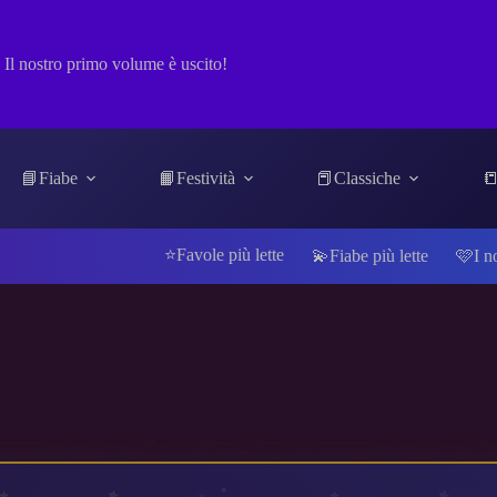
Il nostro primo volume è uscito!
📘Fiabe
📙Festività
📕Classiche
📒
⭐Favole più lette
💫Fiabe più lette
🩷I n