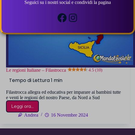
Seguici su i nostri social e condividi la pagina
Facebook
Instagram
Le regioni Italiane – Filastrocca
4.5 (10)
Filastrocca allegra ed educativa per imparare ai bambini tutte
e venti le regioni del nostro Paese, da Nord a Sud
Leggi ora...
Le
regioni
Andrea
16 Novembre 2024
Italiane
–
Filastrocca