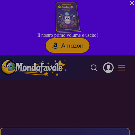
Il nostro primo volume è uscito!
Amazon
Salta
al
contenuto