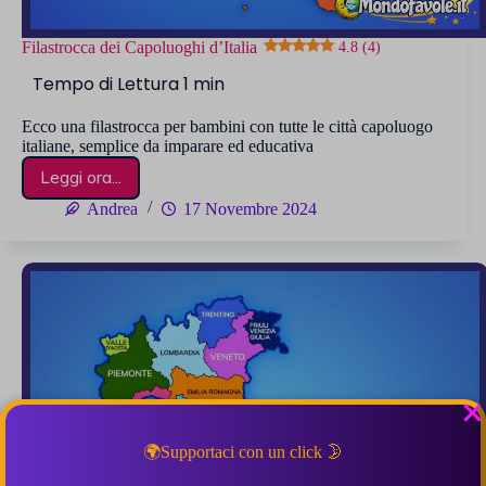
Filastrocca dei Capoluoghi d’Italia
4.8 (4)
Ecco una filastrocca per bambini con tutte le città capoluogo
italiane, semplice da imparare ed educativa
Leggi ora...
Filastrocca
dei
Andrea
17 Novembre 2024
Capoluoghi
d’Italia
4.8 (4)
🌍Supportaci con un click 🌛