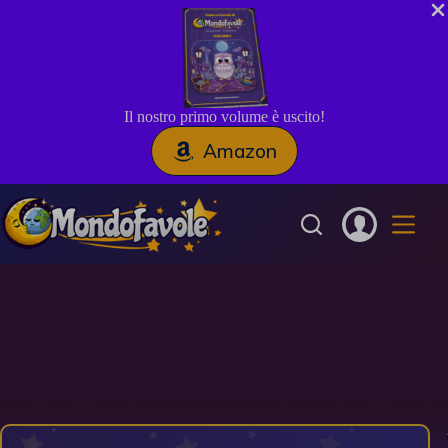
Il nostro primo volume è uscito!
Amazon
Salta
al
contenuto