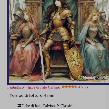
Fantaghirò – fiaba di Italo Calvino
4.5 (4)
🏛️Fiabe di Italo Calvino
,
📕Classiche