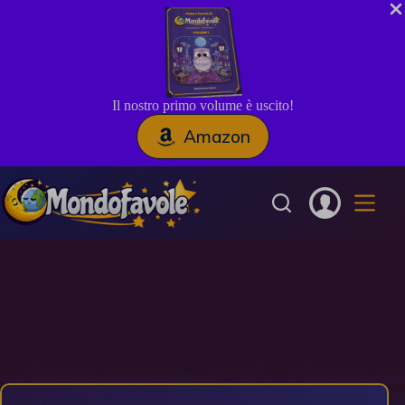
Il nostro primo volume è uscito!
Amazon
Salta
al
contenuto