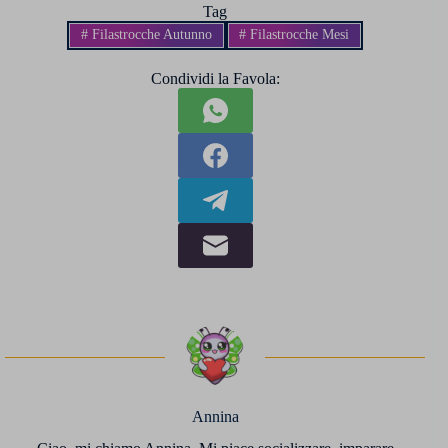
Tag
#
Filastrocche Autunno
#
Filastrocche Mesi
Condividi la Favola:
Annina