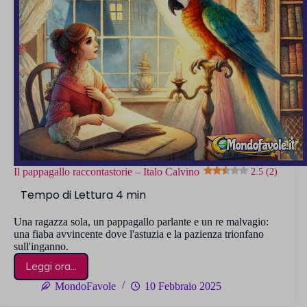
Il pappagallo raccontastorie – Italo Calvino
2.5 (2)
Una ragazza sola, un pappagallo parlante e un re malvagio:
una fiaba avvincente dove l'astuzia e la pazienza trionfano
sull'inganno.
Leggi ora...
Il
pappagallo
MondoFavole
10 Febbraio 2025
raccontastorie