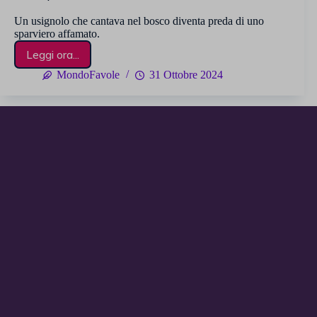
Un usignolo che cantava nel bosco diventa preda di uno
sparviero affamato.
Leggi ora...
L’usignolo
e
MondoFavole
31 Ottobre 2024
lo
sparviero
–
Esopo
5 (1)