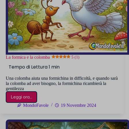
La formica e la colomba
5 (1)
Una colomba aiuta una formichina in difficoltà, e quando sarà
la colomba ad aver bisogno, la formichina ricambierà la
gentilezza
Leggi ora...
La
formica
MondoFavole
19 Novembre 2024
e
la
colomba