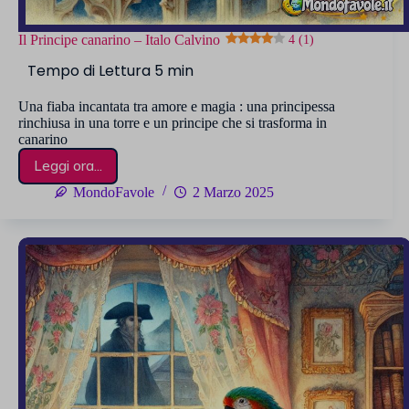
Il Principe canarino – Italo Calvino
4 (1)
Una fiaba incantata tra amore e magia : una principessa
rinchiusa in una torre e un principe che si trasforma in
canarino
Leggi ora...
Il
Principe
MondoFavole
2 Marzo 2025
canarino
–
Italo
Calvino
4 (1)