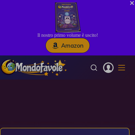
Il nostro primo volume è uscito!
Amazon
Salta
al
contenuto