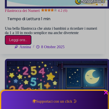
Filastrocca dei Numeri
4.2 (6)
Una bella filastrocca che aiuta i bambini a ricordare i numeri
da 1 a 10 in modo semplice ma anche divertente
Leggi ora...
Filastrocca
dei
Annina
8 Ottobre 2025
Numeri
4.2 (6)
🌍Supportaci con un click 🌛