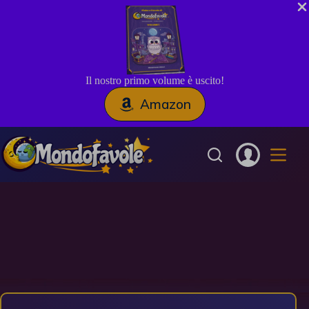
Il nostro primo volume è uscito!
Amazon
Salta
al
contenuto