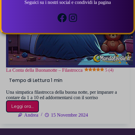
Seguici su i nostri social e condividi la pagina
Facebook
Instagram
La Conta della Buonanotte – Filastrocca
5 (4)
Una simpatica filastrocca della buona notte, per imparare a
contare da 1 a 10 ed addormentarsi con il sorriso
Leggi ora...
La
Conta
Andrea
15 Novembre 2024
della
Buonanotte
–