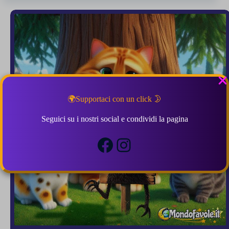
e
i
suoi
nipotini
3.5 (2)
🌍Supportaci con un click 🌛
Seguici su i nostri social e condividi la pagina
Facebook
Instagram