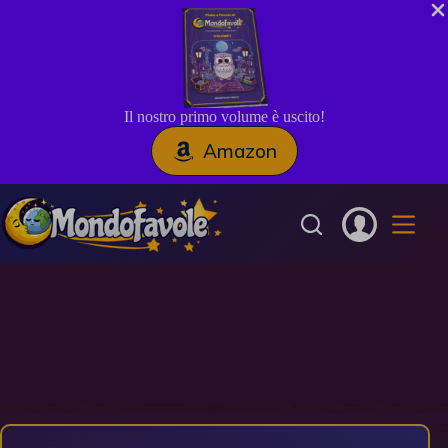
Il nostro primo volume è uscito!
Amazon
Salta
al
contenuto