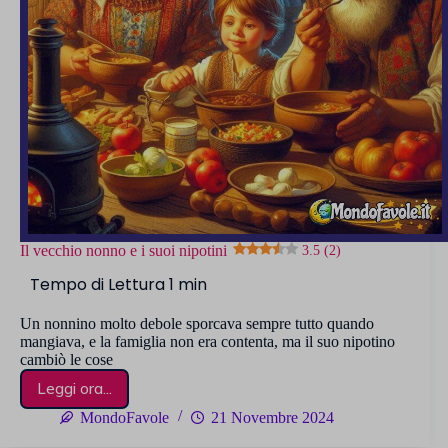
Il vecchio nonno e i suoi nipotini
3.5 (2)
Un nonnino molto debole sporcava sempre tutto quando
mangiava, e la famiglia non era contenta, ma il suo nipotino
cambiò le cose
Leggi ora...
Il
vecchio
MondoFavole
21 Novembre 2024
nonno