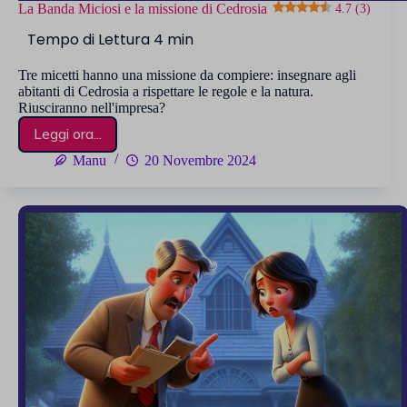
La Banda Miciosi e la missione di Cedrosia
4.7 (3)
Tre micetti hanno una missione da compiere: insegnare agli
abitanti di Cedrosia a rispettare le regole e la natura.
Riusciranno nell'impresa?
Leggi ora...
La
Banda
Manu
20 Novembre 2024
Miciosi
e
la
missione
di
Cedrosia
4.7 (3)