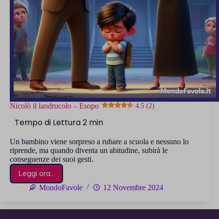
Nicolò il landrucolo – Esopo
4.5 (2)
Un bambino viene sorpreso a rubare a scuola e nessuno lo
riprende, ma quando diventa un abitudine, subirà le
conseguenze dei suoi gesti.
Leggi ora...
Nicolò
il
MondoFavole
12 Novembre 2024
landrucolo
–
Esopo