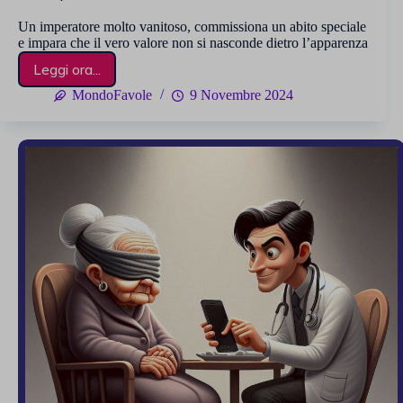
Un imperatore molto vanitoso, commissiona un abito speciale
e impara che il vero valore non si nasconde dietro l’apparenza
Leggi ora...
I
vestiti
MondoFavole
9 Novembre 2024
nuovi
dell’imperatore
–
Andersen
5 (1)