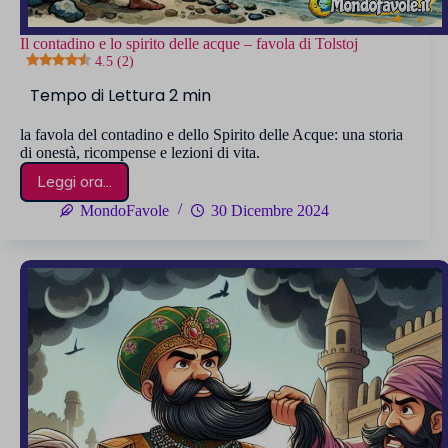
Il contadino e lo spirito delle acque – favola di Tolstoj
4.5 (2)
la favola del contadino e dello Spirito delle Acque: una storia
di onestà, ricompense e lezioni di vita.
Leggi ora...
Il
contadino
MondoFavole
30 Dicembre 2024
e
lo
spirito
delle
acque
–
favola
di
Tolstoj
4.5 (2)