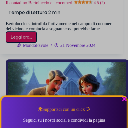
Il contadino Bertoluccio e i cocomeri
4.5 (2)
Bertoluccio si intrufola furtivamente nel campo di cocomeri
del vicino, e comincia a sognare cosa potrebbe farne
Leggi ora...
Il
contadino
MondoFavole
21 Novembre 2024
Bertoluccio
e
i
cocomeri
4.5 (2)
🌍Supportaci con un click 🌛
Seguici su i nostri social e condividi la pagina