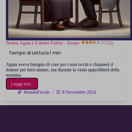
Nonna Agata e il dottor Fulvio – Esopo
3.5 (2)
Agata aveva bisogno di cure per i suoi occhi e chiamerà il
dottore per farsi aiutare, ma durante la visita approfitterà della
nonnina
Leggi ora...
Nonna
Agata
MondoFavole
8 Novembre 2024
e
il
dottor
Fulvio
–
Esopo