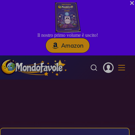
Il nostro primo volume è uscito!
Amazon
Salta
al
contenuto