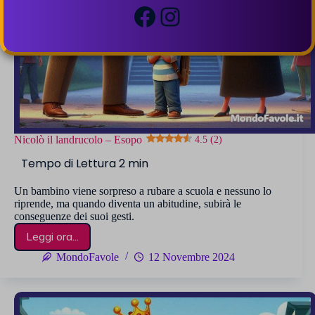
Facebook
Instagram
Nicolò il landrucolo – Esopo
4.5 (2)
Un bambino viene sorpreso a rubare a scuola e nessuno lo
riprende, ma quando diventa un abitudine, subirà le
conseguenze dei suoi gesti.
Leggi ora...
Nicolò
il
MondoFavole
12 Novembre 2024
landrucolo
–
Esopo