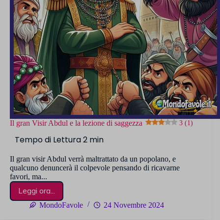
Il gran Visir Abdul e la lezione di saggezza
3 (1)
Il gran visir Abdul verrà maltrattato da un popolano, e
qualcuno denuncerà il colpevole pensando di ricavarne
favori, ma...
Leggi ora...
Il
gran
MondoFavole
24 Novembre 2024
Visir