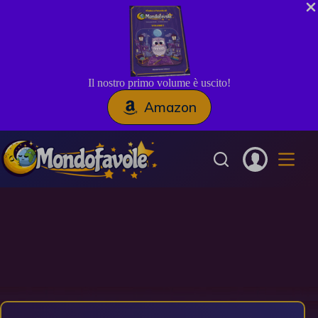
Il nostro primo volume è uscito!
Amazon
Salta
al
contenuto