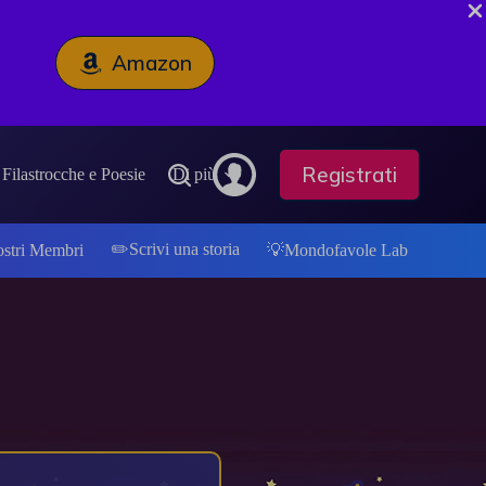
Amazon
Registrati
Filastrocche e Poesie
Di più
✏️Scrivi una storia
ostri Membri
💡Mondofavole Lab