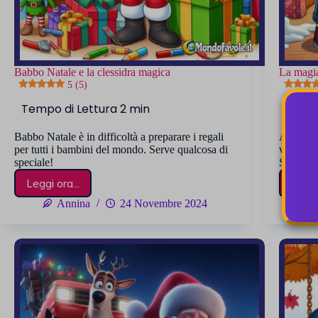
Babbo Natale e la clessidra magica
La magia
5 (5)
Babbo Natale è in difficoltà a preparare i regali
Alessio, 
per tutti i bambini del mondo. Serve qualcosa di
vivendo 
speciale!
Scoprirà 
Leggi ora...
Leggi 
Babbo
Natale
Annina
24 Novembre 2024
e
la
clessidra
magica
5 (5)