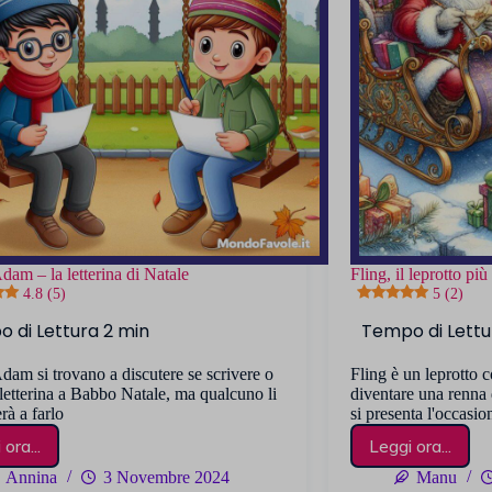
Adam – la letterina di Natale
Fling, il leprotto pi
4.8 (5)
5 (2)
Adam si trovano a discutere se scrivere o
Fling è un leprotto 
letterina a Babbo Natale, ma qualcuno li
diventare una renna
rà a farlo
si presenta l'occasio
ora...
Leggi ora...
Peter
Fling,
e
il
Annina
3 Novembre 2024
Manu