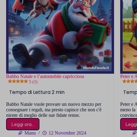
Babbo Natale e l’automobile capricciosa
Peter e 
5 (1)
Babbo Natale vuole provare un nuovo mezzo per
Peter e 
consegnare i regali, ma presto capisce che non c'è
meno la 
niente di meglio delle sue fidate renne.
convince
Leggi ora...
Leggi 
Babbo
Natale
Manu
12 Novembre 2024