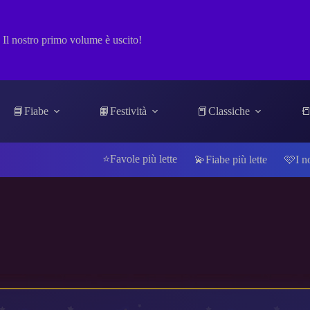
Il nostro primo volume è uscito!
📘Fiabe
📙Festività
📕Classiche
📒
⭐Favole più lette
💫Fiabe più lette
🩷I n